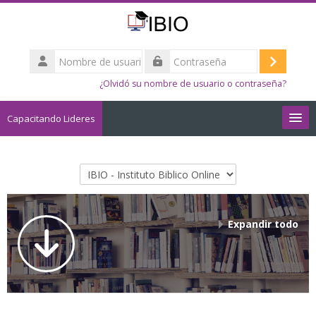
Salta al contenido principal
Nombre
de
Acceder
Contraseña
usuario
¿Olvidó su nombre de usuario o contraseña?
Capacitando Lideres
All Courses
Categorías
Español - Internacional ‎(es)‎
Buscar
Expandir todo
cursos
Envi